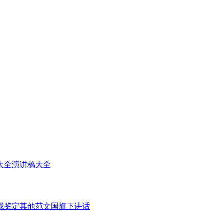
大全
演讲稿大全
我鉴定
其他范文
国旗下讲话