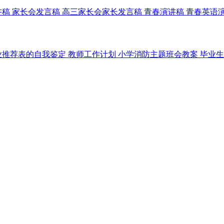
讲稿
家长会发言稿
高三家长会家长发言稿
青春演讲稿
青春英语
业推荐表的自我鉴定
教师工作计划
小学消防主题班会教案
毕业生