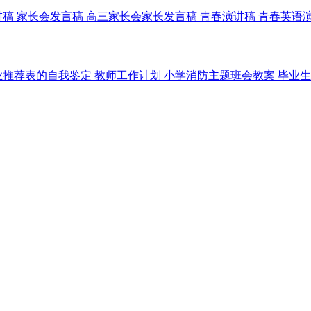
讲稿
家长会发言稿
高三家长会家长发言稿
青春演讲稿
青春英语
业推荐表的自我鉴定
教师工作计划
小学消防主题班会教案
毕业生