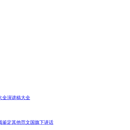
大全
演讲稿大全
我鉴定
其他范文
国旗下讲话