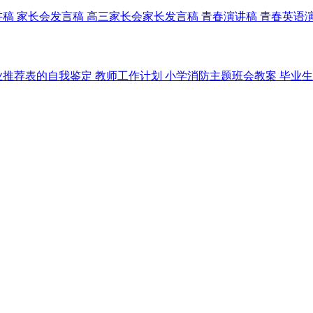
讲稿
家长会发言稿
高三家长会家长发言稿
青春演讲稿
青春英语
业推荐表的自我鉴定
教师工作计划
小学消防主题班会教案
毕业生