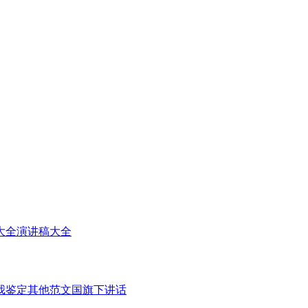
大全
演讲稿大全
我鉴定
其他范文
国旗下讲话