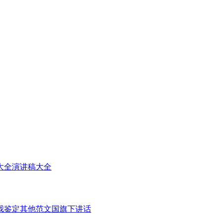
大全
演讲稿大全
我鉴定
其他范文
国旗下讲话