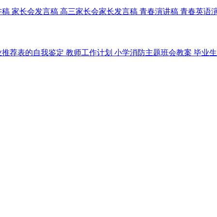
讲稿
家长会发言稿
高三家长会家长发言稿
青春演讲稿
青春英语
业推荐表的自我鉴定
教师工作计划
小学消防主题班会教案
毕业生