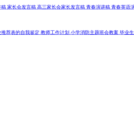
讲稿
家长会发言稿
高三家长会家长发言稿
青春演讲稿
青春英语
业推荐表的自我鉴定
教师工作计划
小学消防主题班会教案
毕业生