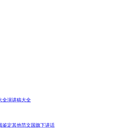
大全
演讲稿大全
我鉴定
其他范文
国旗下讲话