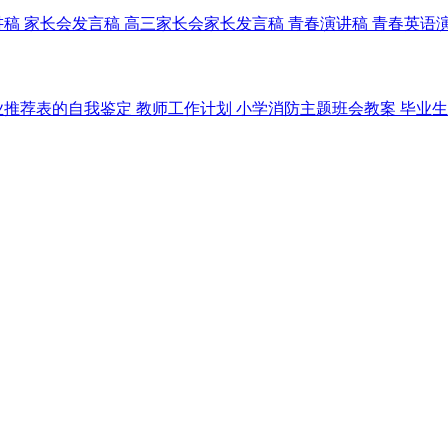
讲稿
家长会发言稿
高三家长会家长发言稿
青春演讲稿
青春英语
业推荐表的自我鉴定
教师工作计划
小学消防主题班会教案
毕业生