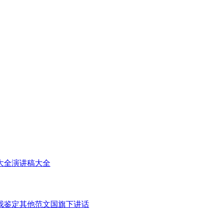
大全
演讲稿大全
我鉴定
其他范文
国旗下讲话