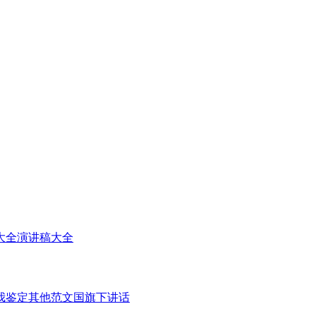
大全
演讲稿大全
我鉴定
其他范文
国旗下讲话