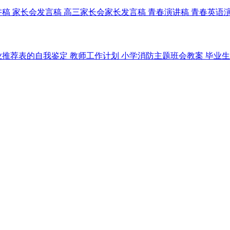
讲稿
家长会发言稿
高三家长会家长发言稿
青春演讲稿
青春英语
业推荐表的自我鉴定
教师工作计划
小学消防主题班会教案
毕业生