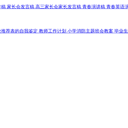
讲稿
家长会发言稿
高三家长会家长发言稿
青春演讲稿
青春英语
业推荐表的自我鉴定
教师工作计划
小学消防主题班会教案
毕业生