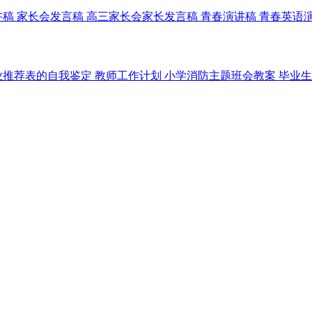
讲稿
家长会发言稿
高三家长会家长发言稿
青春演讲稿
青春英语
业推荐表的自我鉴定
教师工作计划
小学消防主题班会教案
毕业生