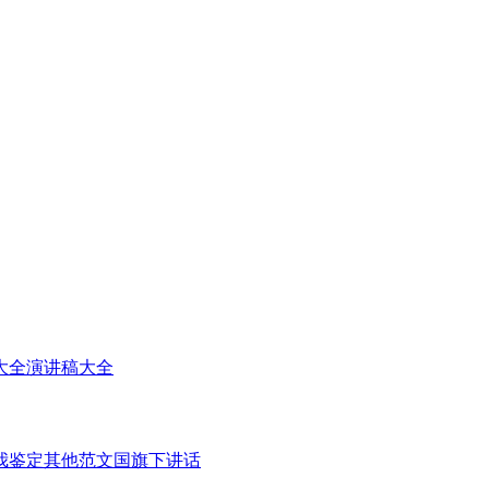
大全
演讲稿大全
我鉴定
其他范文
国旗下讲话