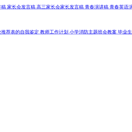
讲稿
家长会发言稿
高三家长会家长发言稿
青春演讲稿
青春英语
业推荐表的自我鉴定
教师工作计划
小学消防主题班会教案
毕业生