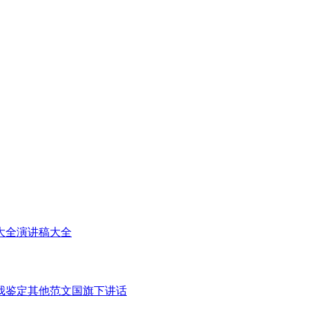
大全
演讲稿大全
我鉴定
其他范文
国旗下讲话