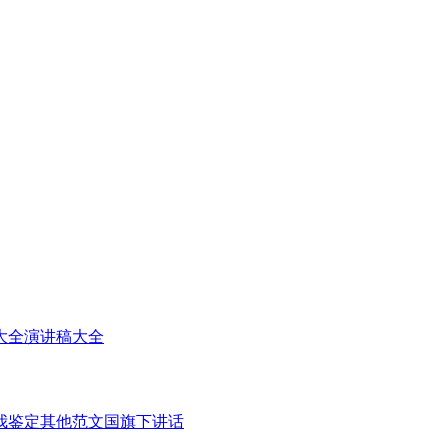
大全
演讲稿大全
我鉴定
其他范文
国旗下讲话