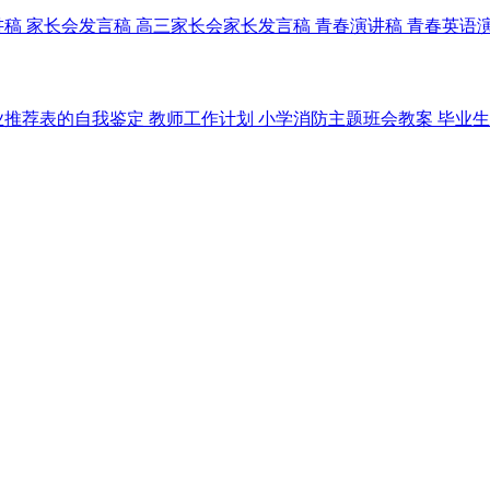
讲稿
家长会发言稿
高三家长会家长发言稿
青春演讲稿
青春英语
业推荐表的自我鉴定
教师工作计划
小学消防主题班会教案
毕业生